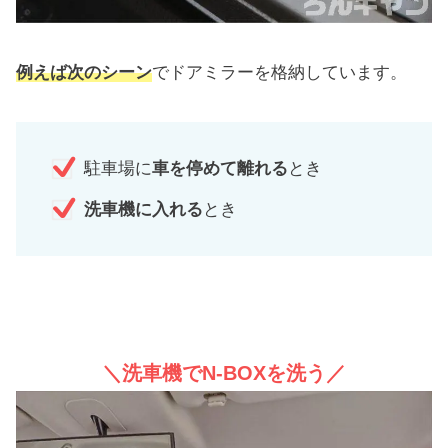
例えば次のシーン
でドアミラーを格納しています。
駐車場に
車を停めて離れる
とき
洗車機に入れる
とき
＼洗車機でN-BOXを洗う／