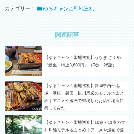
カテゴリー：
ゆるキャン△聖地巡礼
関連記事
【ゆるキャン△聖地巡礼】うなぎ さくめ
『鰻重・特上3,800円』（5巻・28話）
【ゆるキャン△聖地巡礼】静岡県西部地
域・浜松・磐田・掛川周辺のモデル地まと
め｜アニメや漫画で登場したお店や場所に
行ってみた
【ゆるキャン△聖地巡礼】10巻・11巻の大
井川編モデル地まとめ｜アニメや漫画で登