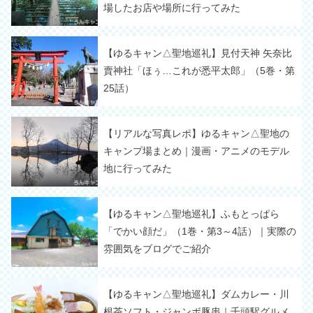
場したお店や場所に行ってみた
【ゆるキャン△聖地巡礼】見付天神 矢奈比
賣神社「ほぅ…これが悉平太郎」（5巻・第
25話）
【リアルな写真レポ】ゆるキャン△聖地の
キャンプ場まとめ｜漫画・アニメのモデル
地に行ってみた
【ゆるキャン△聖地巡礼】ふもとっぱら
「でかい顔だ」（1巻・第3～4話）｜実際の
雰囲気をブログでご紹介
【ゆるキャン△聖地巡礼】ダムカレー・川
根茶ソフト・ジャンボ豚串｜千頭駅グルメ