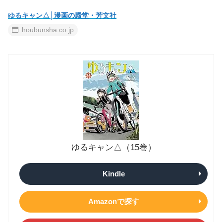
ゆるキャン△│漫画の殿堂・芳文社
houbunsha.co.jp
ゆるキャン△（15巻）
Kindle
Amazonで探す