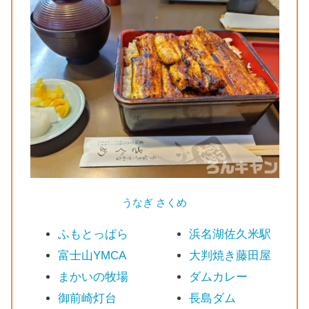
うなぎ さくめ
ふもとっぱら
浜名湖佐久米駅
富士山YMCA
大判焼き藤田屋
まかいの牧場
ダムカレー
御前崎灯台
長島ダム