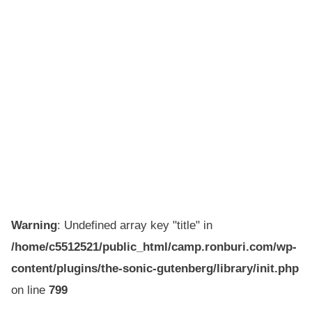
Warning
: Undefined array key "title" in
/home/c5512521/public_html/camp.ronburi.com/wp-
content/plugins/the-sonic-gutenberg/library/init.php
on line
799