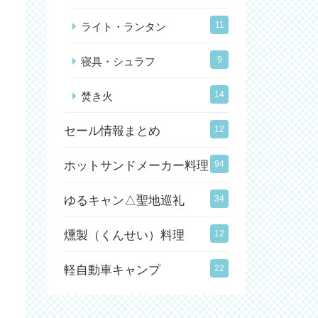
11
ライト・ランタン
9
寝具・シュラフ
14
焚き火
セール情報まとめ
12
ホットサンドメーカー料理
94
ゆるキャン△聖地巡礼
34
燻製（くんせい）料理
12
軽自動車キャンプ
22