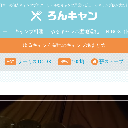
日本一の個人キャンプブログ｜リアルなキャンプ用品レビュー＆キャンプ飯が大好
ュー
キャンプ料理
ゆるキャン△聖地巡礼
N-BOX
ゆるキャン△聖地のキャンプ場まとめ
サーカスTC DX
100均
薪ストーブ