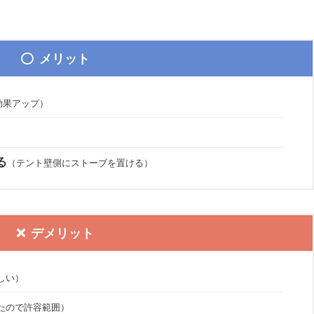
メリット
効果アップ）
）
る
（テント壁側にストーブを置ける）
デメリット
しい）
たので許容範囲）