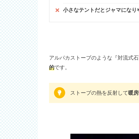
小さなテントだとジャマになり
アルパカストーブのような『対流式石
的
です。
ストーブの熱を反射して
暖房