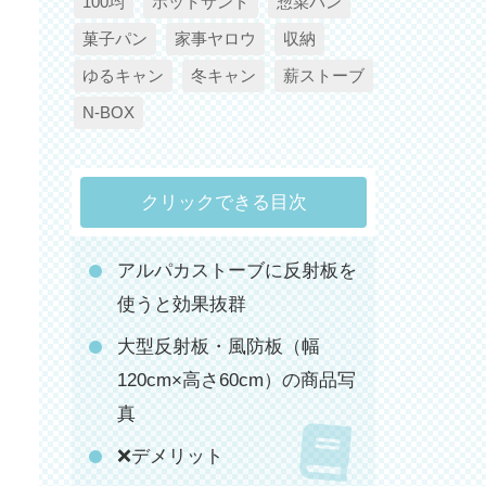
100均
ホットサンド
惣菜パン
菓子パン
家事ヤロウ
収納
ゆるキャン
冬キャン
薪ストーブ
N-BOX
クリックできる目次
アルパカストーブに反射板を
使うと効果抜群
大型反射板・風防板（幅
120cm×高さ60cm）の商品写
真
❌デメリット