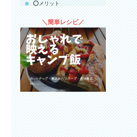
⭕️メリット
キャンプグリーブの大型反射
＼簡単レシピ／
板・風防板についてよくある
質問
対流式石油ストーブに反射板
を使うとめっちゃ暖かい