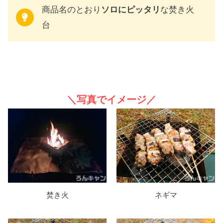
商品名のとおり
ソロにピッタリ
な焚き火
台
＼写真でイメージ／
焚き火
ネギマ