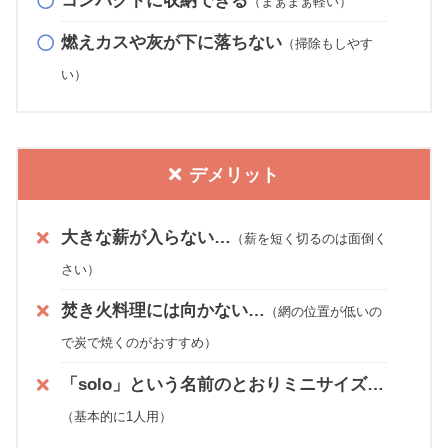
コンパクトに収納できる
（まぁまぁ軽い）
燃えカスや灰が下に落ちない
（掃除もしやす
い）
デメリット
大きな薪が入らない…
（薪を短く切るのは面倒く
さい）
焚き火料理には向かない…
（網の位置が低いの
で炭で焼くのがおすすめ）
「solo」という名前のとおりミニサイズ…
（基本的に1人用）