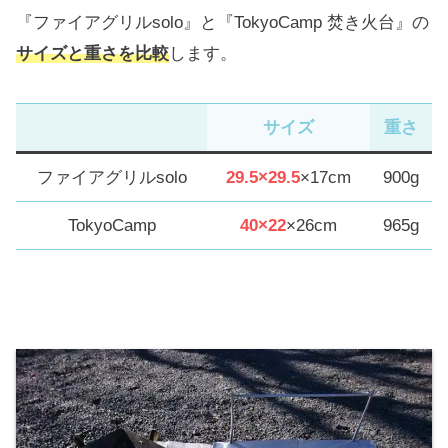
『ファイアグリルsolo』と『TokyoCamp 焚き火台』の
サイズと重さを比較
します。
サイズ
重さ
ファイアグリルsolo
29.5×29.5
×17cm
900g
TokyoCamp
40×22
×26cm
965g