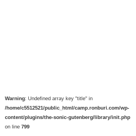
Warning
: Undefined array key "title" in
/home/c5512521/public_html/camp.ronburi.com/wp-
content/plugins/the-sonic-gutenberg/library/init.php
on line
799