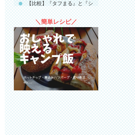
【比較】『タフまる』と『シ
ングルバーナー』（ST-
＼簡単レシピ／
310）の違いは？
キャンプでの使用例｜タフま
る × スキレット（19cm）
キャンプでの使用例｜タフま
る × フライパン（20cm）
商品写真
メリット
デメリット
サイズ・重さ・材質などの仕
様
ファミキャンやグルキャンに