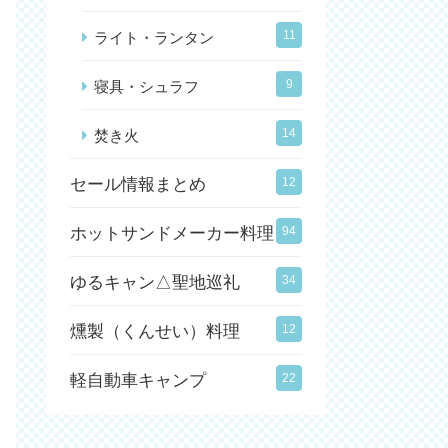
11
ライト・ランタン
9
寝具・シュラフ
14
焚き火
セール情報まとめ
12
ホットサンドメーカー料理
94
ゆるキャン△聖地巡礼
34
燻製（くんせい）料理
12
軽自動車キャンプ
22