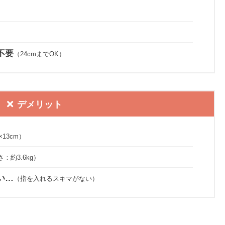
）
不要
（24cmまでOK）
デメリット
13cm）
：約3.6kg）
い…
（指を入れるスキマがない）