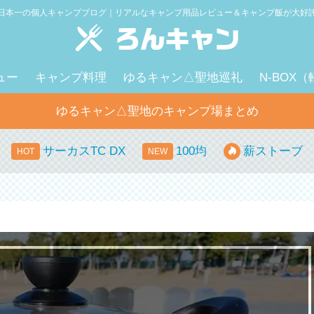
日本一の個人キャンプブログ｜リアルなキャンプ用品レビュー＆キャンプ飯が大好
ュー
キャンプ料理
ゆるキャン△聖地巡礼
N-BOX
ゆるキャン△聖地のキャンプ場まとめ
サーカスTC DX
100均
薪ストーブ