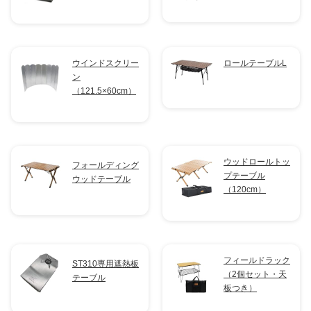
ウインドスクリー
ロールテーブルL
ン
（121.5×60cm）
ウッドロールトッ
フォールディング
プテーブル
ウッドテーブル
（120cm）
フィールドラック
ST310専用遮熱板
（2個セット・天
テーブル
板つき）