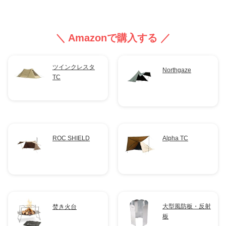
＼ Amazonで購入する ／
ツインクレスタ
Northgaze
TC
Alpha TC
ROC SHIELD
大型風防板・反射
焚き火台
板