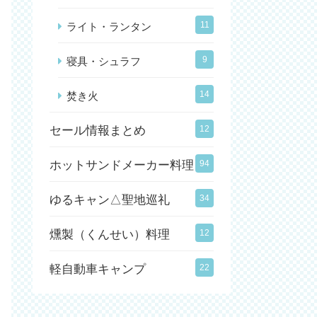
11
ライト・ランタン
9
寝具・シュラフ
14
焚き火
セール情報まとめ
12
ホットサンドメーカー料理
94
ゆるキャン△聖地巡礼
34
燻製（くんせい）料理
12
軽自動車キャンプ
22