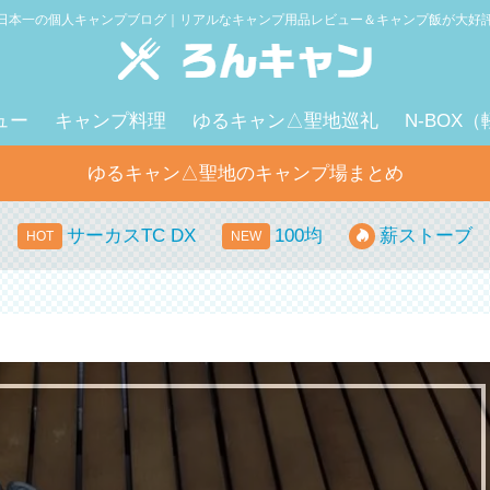
日本一の個人キャンプブログ｜リアルなキャンプ用品レビュー＆キャンプ飯が大好
ュー
キャンプ料理
ゆるキャン△聖地巡礼
N-BOX
ゆるキャン△聖地のキャンプ場まとめ
サーカスTC DX
100均
薪ストーブ