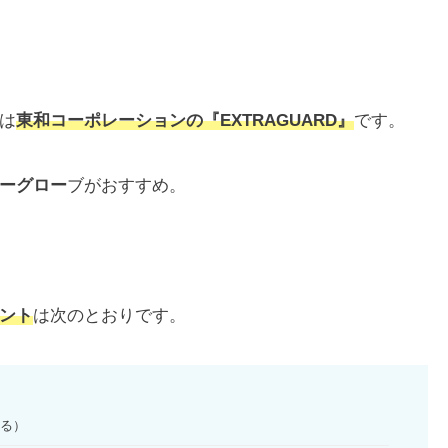
は
東和コーポレーションの『EXTRAGUARD』
です。
ーグロー
ブがおすすめ。
ント
は次のとおりです。
える）