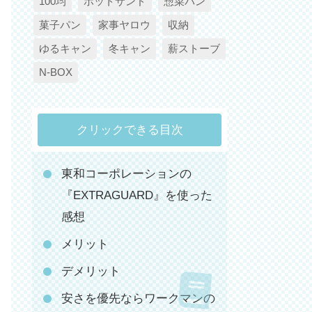
100均
ホットサンド
惣菜パン
菓子パン
家事ヤロウ
収納
ゆるキャン
冬キャン
薪ストーブ
N-BOX
クリックできる目次
東和コーポレーションの
『EXTRAGUARD』を使った
感想
メリット
デメリット
安さを優先ならワークマンの