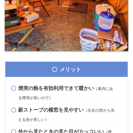
メリット
煙突の熱を有効利用できて暖かい
（幕内にあ
る煙突が長いので）
薪ストーブの横窓を見やすい
（左右の窓から見
える炎が美しい）
外から見たときの見た目がカッコいい
（煙