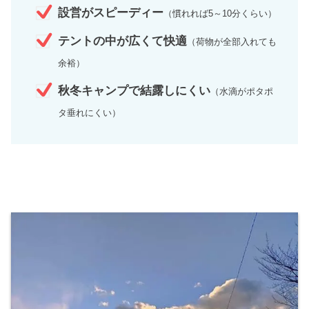
設営がスピーディー
（慣れれば5～10分くらい）
テントの中が広くて快適
（荷物が全部入れても
余裕）
秋冬キャンプで結露しにくい
（水滴がポタポ
タ垂れにくい）