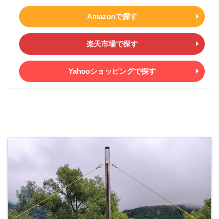
薪ストーブ奥側のスペースを使いにく
Amazonで探す
い…
（デッドスペースができやすい）
楽天市場で探す
コットを置くにくい…
（真ん中に薪ストー
ブがあるので）
Yahooショッピングで探す
うっかり煙突をさわってしまうリスク
が高い…
（酔っ払っているときは要注意）
②
テント壁側に薪ストーブを置く