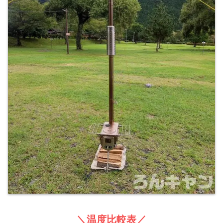
メリット
レイアウトの自由度が高い
（デッドスペー
スが少ない）
コットを置きやすい
（デュオキャンにも対
応できる）
うっかり煙突をさわってしまうリスク
＼温度比較表／