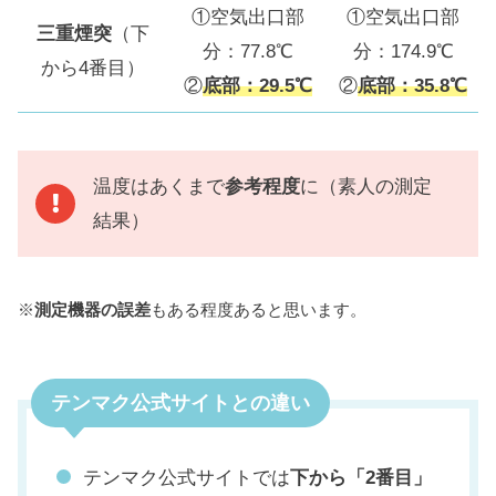
①空気出口部
①空気出口部
三重煙突
（下
分：77.8℃
分：174.9℃
から4番目）
②
底部：29.5℃
②
底部：35.8℃
温度はあくまで
参考
程度
に（素人の測定
結果）
※
測定機器の誤差
もある程度あると思います。
テンマク公式サイトとの違い
テンマク公式サイトでは
下から「2番目」