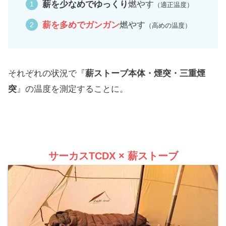
薪を少なめでゆっくり
燃やす
（適正温度）
薪を多めでガンガン
燃やす
（高めの温度）
それぞれの状況で『
薪ストーブ本体・煙突・三重煙
突
』の温度を測定することに。
サーカスTCDX × 薪ストーブ