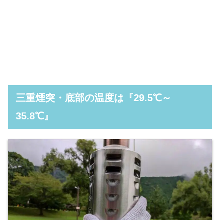
三重煙突・底部の温度は『29.5℃～
35.8℃』