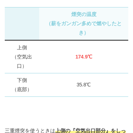
煙突の温度
（薪をガンガン多めで燃やしたと
き）
上側
（空気出
174.9℃
口）
下側
35.8℃
（底部）
三重煙突を使うときは
上側の『空気出口部分』をしっ