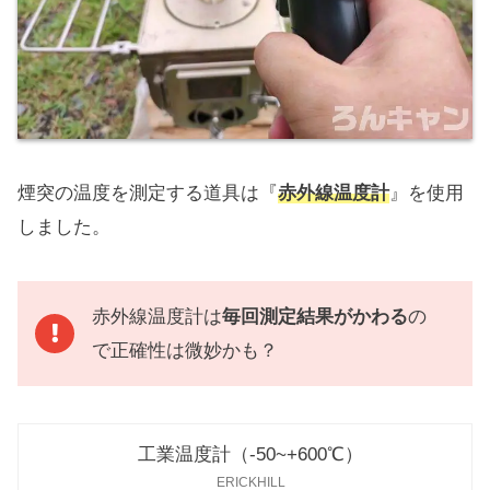
メリット
煙突の熱を有効利用できて暖かい
（幕内
にある煙突が長いので）
煙突の温度を測定する道具は『
赤外線温度計
』を使用
薪ストーブの横窓を見やすい
（左右の窓
しました。
から見える炎が美しい）
外から見たときの見た目がカッコいい
赤外線温度計は
毎回測定結果がかわる
の
（煙突が中央から出てシュッとしてる）
で正確性は微妙かも？
デメリット
工業温度計（-50~+600℃）
ERICKHILL