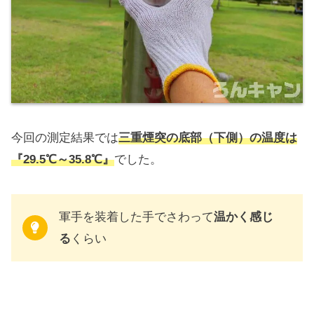
今回の測定結果では
三重煙突の底部（下側）の温度は
『29.5℃～35.8℃』
でした。
軍手を装着した手でさわって
温かく感じ
る
くらい