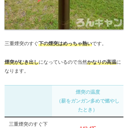
三重煙突のすぐ
下の煙突はめっちゃ熱い
です。
煙突がむき出し
になっているので当然
かなりの高温
に
なります。
煙突の温度
（薪をガンガン多めで燃やし
たとき）
三重煙突のすぐ下