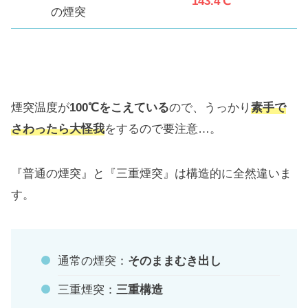
143.4℃
の煙突
煙突温度が
100℃をこえている
ので、うっかり
素手で
さわったら大怪我
をするので要注意…。
『普通の煙突』と『三重煙突』は構造的に全然違いま
す。
通常の煙突：
そのままむき出し
三重煙突：
三重構造