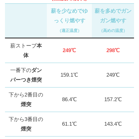
が低い
（幕内を移動
するときに
ジャマ
にならな
薪を少なめでゆ
薪を多めでガン
い
）
っくり燃やす
ガン燃やす
（適正温度）
（高めの温度）
デメリット
薪ストーブ
本
249℃
298℃
体
煙突の熱を有効利用しにくい…
（幕内に
一番下の
ダン
ある煙突が短いので）
159.1℃
249℃
パーつき煙突
薪ストーブの横窓を見にくい…
（角度を
下から2番目の
調整する必要あり）
86.4℃
157.2℃
煙突
外から見たときの見た目がイマイチ…
（バランスが悪くていびつ）
下から3番目の
61.1℃
143.4℃
煙突