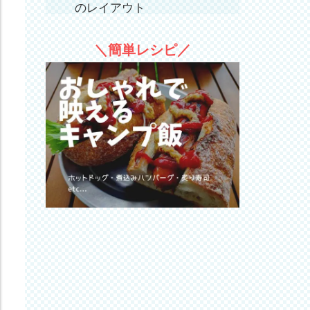
のレイアウト
サーカスTCDX｜秋冬キャン
＼簡単レシピ／
プのレイアウト
サイドフラップを跳ね上げて
タープ代わりに使う
サイドフラップを立ち上げて
日陰でまったりすごす
サーカスTC DX専用『フロン
トフラップ』が便利
コンテナを使ってサーカス
TC DX内を整理整頓
無印良品のジュートマイバッ
グが使いやすい