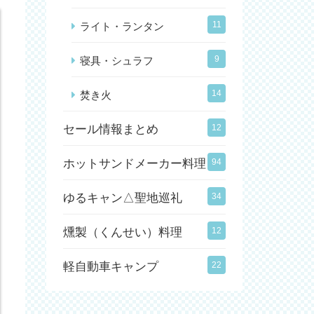
11
ライト・ランタン
9
寝具・シュラフ
14
焚き火
セール情報まとめ
12
ホットサンドメーカー料理
94
ゆるキャン△聖地巡礼
34
燻製（くんせい）料理
12
軽自動車キャンプ
22