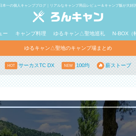
日本一の個人キャンプブログ｜リアルなキャンプ用品レビュー＆キャンプ飯が大好
ュー
キャンプ料理
ゆるキャン△聖地巡礼
N-BOX
ゆるキャン△聖地のキャンプ場まとめ
サーカスTC DX
100均
薪ストーブ