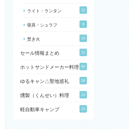
11
ライト・ランタン
9
寝具・シュラフ
14
焚き火
セール情報まとめ
12
ホットサンドメーカー料理
94
ゆるキャン△聖地巡礼
34
燻製（くんせい）料理
12
軽自動車キャンプ
22