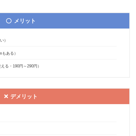
メリット
い）
cmもある）
える・190円～290円）
デメリット