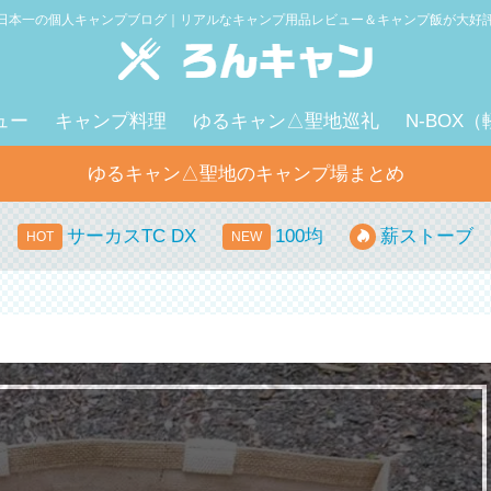
日本一の個人キャンプブログ｜リアルなキャンプ用品レビュー＆キャンプ飯が大好
ュー
キャンプ料理
ゆるキャン△聖地巡礼
N-BOX
ゆるキャン△聖地のキャンプ場まとめ
サーカスTC DX
100均
薪ストーブ