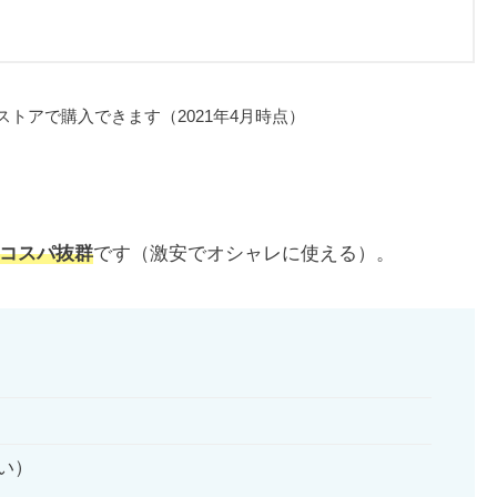
トアで購入できます（2021年4月時点）
コスパ抜群
です（激安でオシャレに使える）。
い）