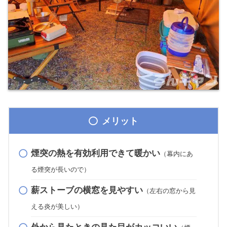
メリット
煙突の熱を有効利用できて暖かい
（幕内にあ
る煙突が長いので）
薪ストーブの横窓を見やすい
（左右の窓から見
える炎が美しい）