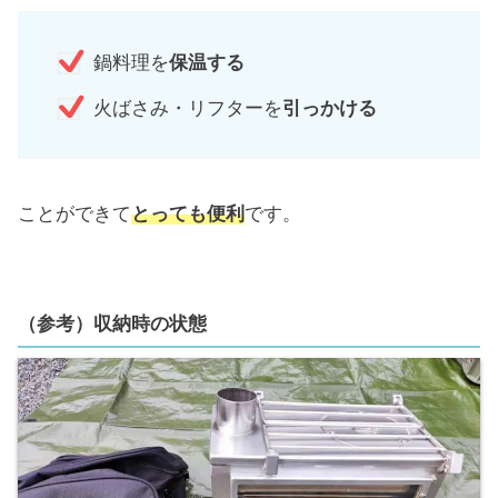
鍋料理を
保温する
火ばさみ・リフターを
引っかける
ことができて
とっても便利
です。
（参考）収納時の状態