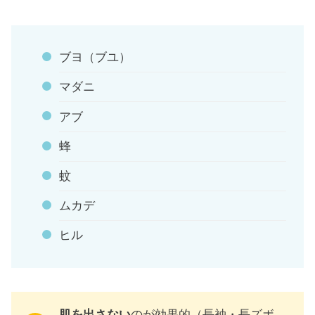
ブヨ（ブユ）
マダニ
アブ
蜂
蚊
ムカデ
ヒル
肌を出さない
のが効果的（長袖・長ズボ