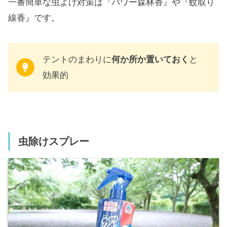
一番簡単な虫よけ対策は『パワー森林香』や『蚊取り
線香』です。
テントのまわりに
何か所か置いておく
と
効果的
虫除けスプレー