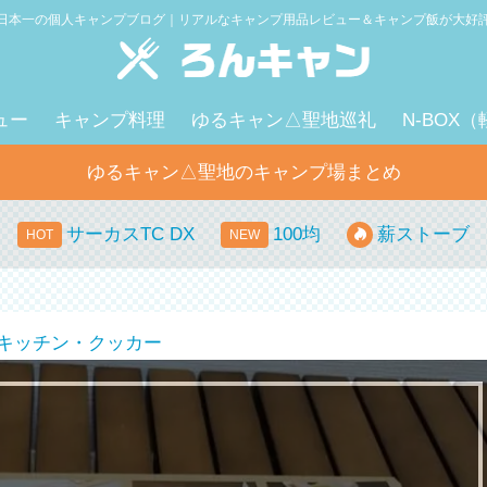
日本一の個人キャンプブログ｜リアルなキャンプ用品レビュー＆キャンプ飯が大好
ュー
キャンプ料理
ゆるキャン△聖地巡礼
N-BOX
ゆるキャン△聖地のキャンプ場まとめ
サーカスTC DX
100均
薪ストーブ
キッチン・クッカー