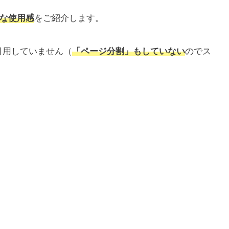
な使用感
をご紹介します。
っさい引用していません（
「ページ分割」もしていない
のでス