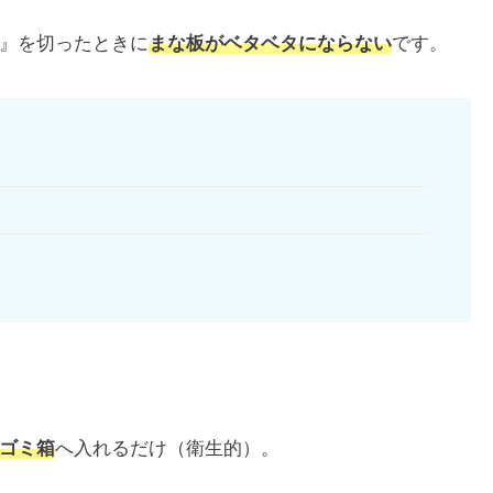
』を切ったときに
まな板がベタベタにならない
です。
ゴミ箱
へ入れるだけ（衛生的）。