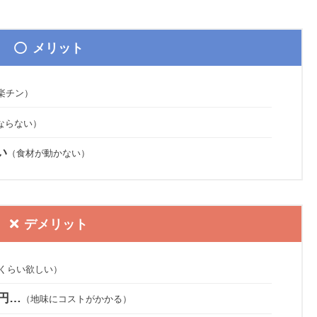
メリット
楽チン）
ならない）
い
（食材が動かない）
デメリット
mくらい欲しい）
8円…
（地味にコストがかかる）