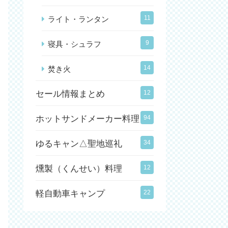
11
ライト・ランタン
9
寝具・シュラフ
14
焚き火
セール情報まとめ
12
ホットサンドメーカー料理
94
ゆるキャン△聖地巡礼
34
燻製（くんせい）料理
12
軽自動車キャンプ
22