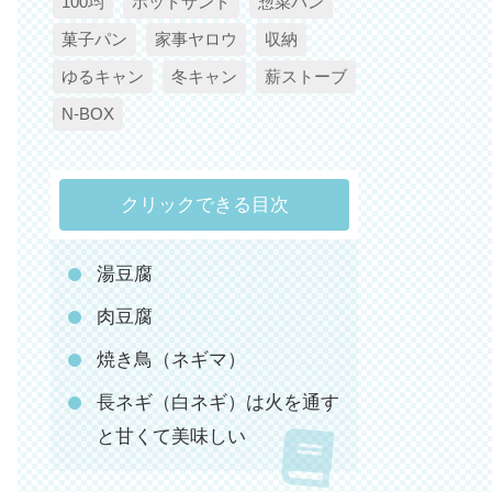
100均
ホットサンド
惣菜パン
菓子パン
家事ヤロウ
収納
ゆるキャン
冬キャン
薪ストーブ
N-BOX
クリックできる目次
湯豆腐
肉豆腐
焼き鳥（ネギマ）
長ネギ（白ネギ）は火を通す
と甘くて美味しい