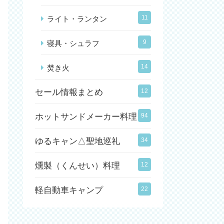
11
ライト・ランタン
9
寝具・シュラフ
14
焚き火
セール情報まとめ
12
ホットサンドメーカー料理
94
ゆるキャン△聖地巡礼
34
燻製（くんせい）料理
12
軽自動車キャンプ
22