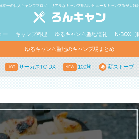
日本一の個人キャンプブログ｜リアルなキャンプ用品レビュー＆キャンプ飯が大好
ュー
キャンプ料理
ゆるキャン△聖地巡礼
N-BOX
ゆるキャン△聖地のキャンプ場まとめ
サーカスTC DX
100均
薪ストーブ