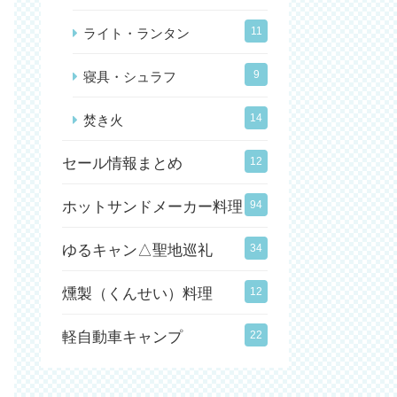
11
ライト・ランタン
9
寝具・シュラフ
14
焚き火
セール情報まとめ
12
ホットサンドメーカー料理
94
ゆるキャン△聖地巡礼
34
燻製（くんせい）料理
12
軽自動車キャンプ
22