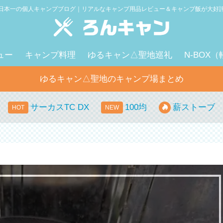
日本一の個人キャンプブログ｜リアルなキャンプ用品レビュー＆キャンプ飯が大好
ュー
キャンプ料理
ゆるキャン△聖地巡礼
N-BOX
ゆるキャン△聖地のキャンプ場まとめ
サーカスTC DX
100均
薪ストーブ