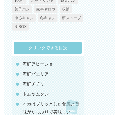
100均
ホットサンド
惣菜パン
菓子パン
家事ヤロウ
収納
ゆるキャン
冬キャン
薪ストーブ
N-BOX
クリックできる目次
海鮮アヒージョ
海鮮パエリア
海鮮チヂミ
トムヤムクン
イカはプリッとした食感と旨
味がたっぷりで美味しい