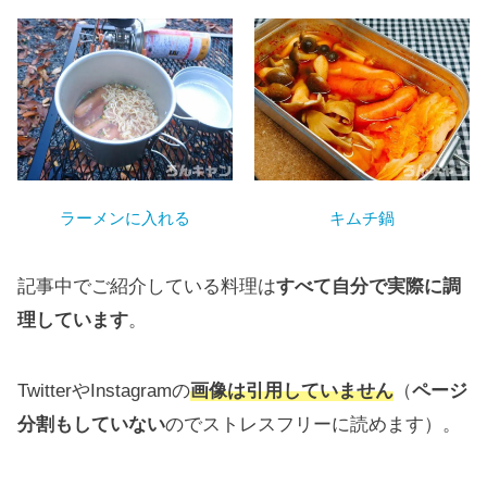
ラーメンに入れる
キムチ鍋
記事中でご紹介している料理は
すべて自分で実際に調
理しています
。
TwitterやInstagramの
画像は引用していません
（
ページ
分割もしていない
のでストレスフリーに読めます）。