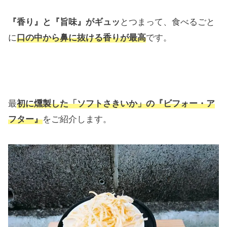
『香り』と『旨味』がギュッ
とつまって、食べるごと
に
口の中から鼻に抜ける香りが最高
です。
最
初に燻製した「ソフトさきいか」の
『ビフォー・ア
フター』
をご紹介します。