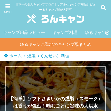
日本一の個人キャンプブログ｜リアルなキャンプ用品レビュ
ー＆キャンプ飯が大好評
MENU
キャンプ用品レビュー
キャンプ料理
ゆるキャン△
ゆるキャン△聖地のキャンプ場まとめ
ホーム
燻製（くんせい）料理
【簡単】ソフトさきいかの燻製（スモーク）
は香りが強烈！噛むごとに旨味の大洪水