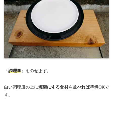
『
調理皿
』をのせます。
白い調理皿の上に
燻製にする食材を並べれば準備OK
で
す。