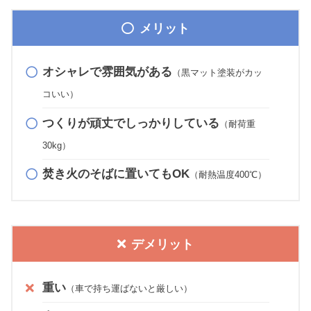
メリット
オシャレで雰囲気がある
（黒マット塗装がカッ
コいい）
つくりが頑丈でしっかりしている
（耐荷重
30kg）
焚き火のそばに置いてもOK
（耐熱温度400℃）
デメリット
重い
（車で持ち運ばないと厳しい）