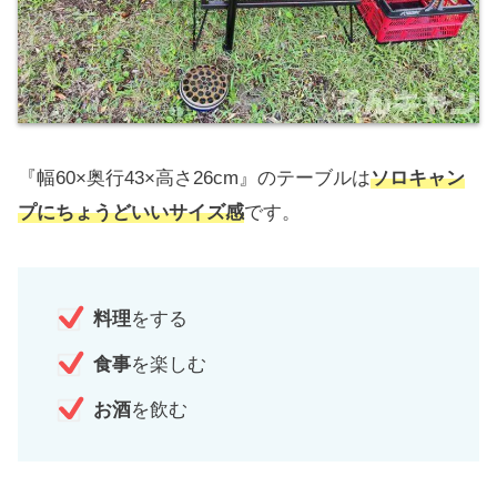
『幅60×奥行43×高さ26cm』のテーブルは
ソロキャン
プにちょうどいいサイズ感
です。
料理
をする
食事
を楽しむ
お酒
を飲む