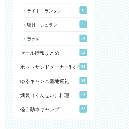
11
ライト・ランタン
9
寝具・シュラフ
14
焚き火
セール情報まとめ
12
ホットサンドメーカー料理
94
ゆるキャン△聖地巡礼
34
燻製（くんせい）料理
12
軽自動車キャンプ
22