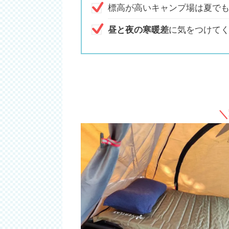
標高が高いキャンプ場は夏で
昼と夜の寒暖差
に気をつけて
＼