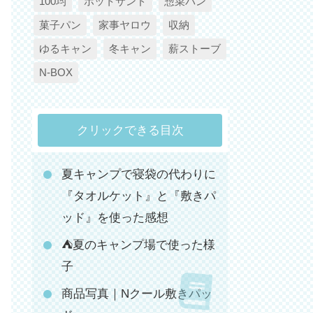
100均
ホットサンド
惣菜パン
菓子パン
家事ヤロウ
収納
ゆるキャン
冬キャン
薪ストーブ
N-BOX
クリックできる目次
夏キャンプで寝袋の代わりに
『タオルケット』と『敷きパ
ッド』を使った感想
⛺️夏のキャンプ場で使った様
子
商品写真｜Nクール敷きパッ