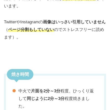
います。
TwitterやInstagramの
画像はいっさい引用していません
（
ページ分割もしていない
のでストレスフリーに読め
ます）。
焼き時間
中火で
片面を2分～3分
程度、ひっくり返
して
同じように2分～3分
程度焼きまし
た。