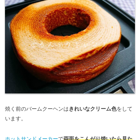
焼く前のバームクーヘンは
きれいなクリーム色
をして
います。
ホットサンドメーカー
で
両面をこんがり焼いたら見た